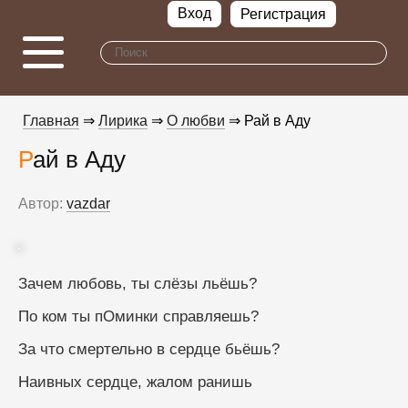
Вход
Регистрация
Главная
⇒
Лирика
⇒
О любви
⇒ Рай в Аду
Рай в Аду
Автор:
vazdar
Зачем любовь, ты слёзы льёшь?
По ком ты пОминки справляешь?
За что смертельно в сердце бьёшь?
Наивных сердце, жалом ранишь