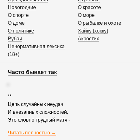
Новогодние
О красоте
О спорте
О море
О доме
О рыбалке и охоте
О политике
Хайку (хокку)
Рубаи
Акростих
Ненормативная лексика
(18+)
Часто бывает так
**
Цепь случайных неудач
И внезапных сложностей,
Это словно трудный матч -
Читать полностью →