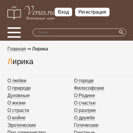
Вход
Регистрация
Главная
⇒ Лирика
Лирика
О любви
О городе
О природе
Философские
Духовные
О Родине
О жизни
О счастье
О страсти
О разлуке
О войне
О дружбе
Эротические
Готические
Про одиночество
Грустные