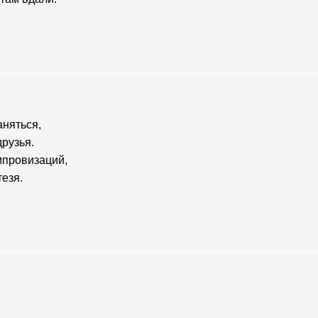
аняться,
друзья.
мпровизаций,
тезя.