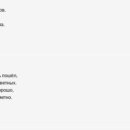
ов.
ма.
ь пошёл,
аветных.
орошо,
метно.