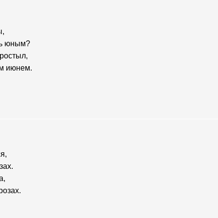
ы,
ть юным?
простыл,
м июнем.
я,
зах.
а,
розах.