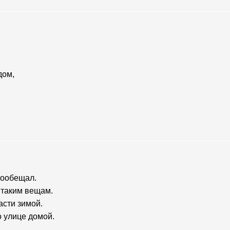
дом,
пообещал.
 таким вещам.
асти зимой.
о улице домой.