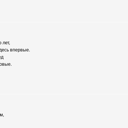
 лет,
десь впервые.
ед
зовые.
м,