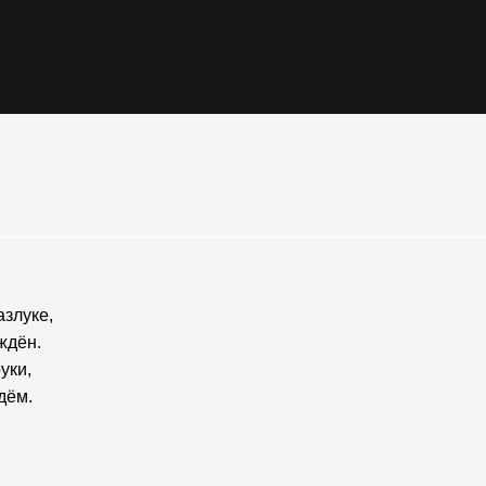
азлуке,
ждён.
уки,
дём.