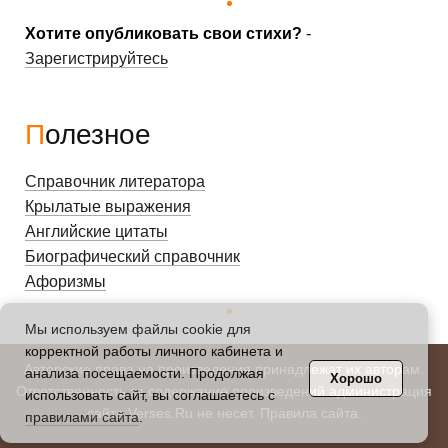
Хотите опубликовать свои стихи?
-
Зарегистрируйтесь
Полезное
Справочник литератора
Крылатые выражения
Английские цитаты
Биографический справочник
Афоризмы
Мы используем файлы cookie для
корректной работы личного кабинета и
Авторские права на произведения принадлежат их авторам.
анализа посещаемости. Продолжая
Хорошо
Ответственность за содержание произведений администрация
использовать сайт, вы соглашаетесь с
сайта Verses.Ru не несет.
Правила сайта
.
правилами сайта
.