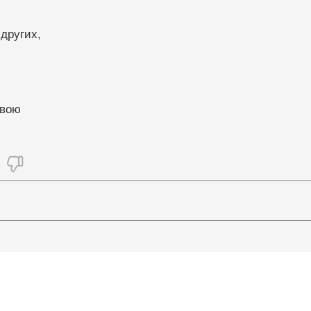
других, 
овою