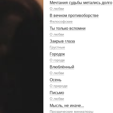
Мечтания судьбы метались долго
О любви
В вечном противоборстве
Философские
Ты только вспомни
О любви
Закрыв глаза
Грустные
Городок
О городе
Влюблённый
О любви
Осень
О природе
Письмо
О любви
Мысль, не иначе...
Прозаические миниатюры