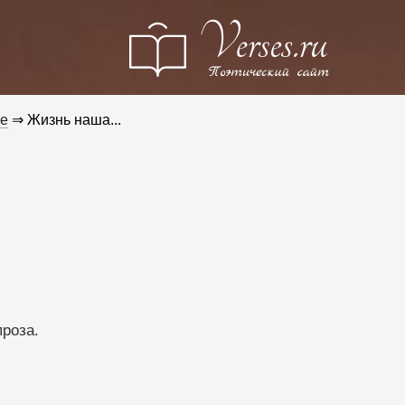
е
⇒ Жизнь наша...
проза.