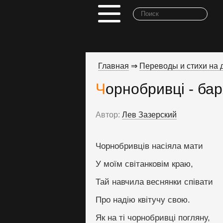
Главная
⇒
Переводы и стихи на д
Чорнобривцi - ба
Автор:
Лев Зазерский
Чорнобривців насіяла мати
У моїм світанковім краю,
Тай навчила веснянки співати
Про надію квітучу cвою.
Як на ті чорнобривці погляну,