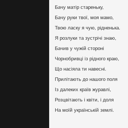
Бачу матір стареньку,
Бачу руки твої, моя мамо,
Твою ласку я чую, рідненька.
Я розлуки та зустрічі знаю,
Бачив у чужій стороні
Чорнобривці із рідного краю,
Що насіяла ти навесні.
Прилітають до нашого поля
Із далеких країв журавлі,
Розцвітають і квіти, і доля
На моїй українській землі.