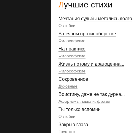
Лучшие стихи
Мечтания судьбы метались долго
О любви
В вечном противоборстве
Философские
На практике
Философские
Жизнь потому и драгоценна...
Философские
Сокровенное
Духовные
Воистину, даже не так дурна...
Афоризмы, мысли, фразы
Ты только вспомни
О любви
Закрыв глаза
Грустные