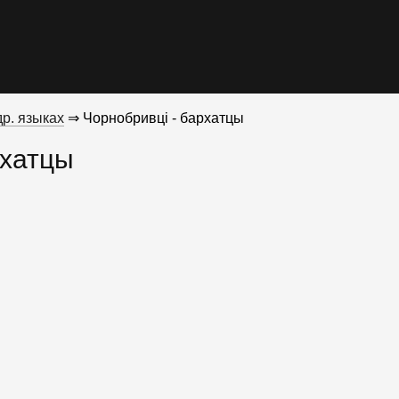
р. языках
⇒ Чорнобривцi - бархатцы
рхатцы