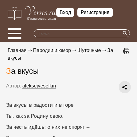
Вход
Регистрация
Главная
⇒
Пародии и юмор
⇒
Шуточные
⇒ За
вкусы
За вкусы
Автор:
aleksejveselkin
За вкусы в радости и в горе
Ты, как за Родину свою,
За честь идёшь: о них не спорят –