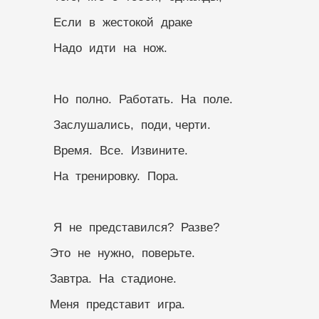
           Если  в  жестокой  драке
           Надо  идти  на  нож.
           Но  полно.  Работать.  На  поле.
           Заслушались,  поди, черти.
           Время.  Все.  Извините.
           На  тренировку.  Пора.       
           Я  не  представился?  Разве?
          Это  не  нужно,  поверьте.
          Завтра.  На  стадионе.
          Меня  представит  игра.  