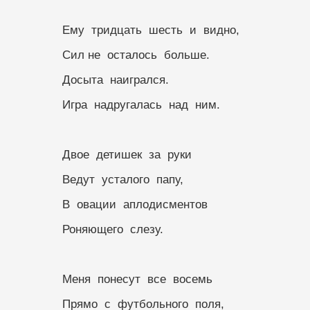
              Ему  тридцать  шесть  и  видно,
              Сил не  осталось  больше.
              Досыта  наигрался.
              Игра  надругалась  над  ним.
              Двое  детишек  за  руки
              Ведут  усталого  папу,
              В  овации  аплодисментов
              Роняющего  слезу.
              Меня  понесут  все  восемь
              Прямо  с  футбольного  поля,