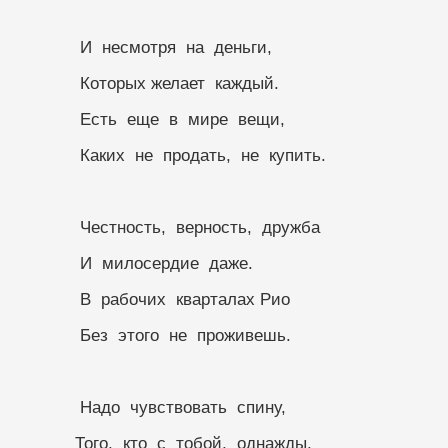
            И  несмотря  на  деньги,
            Которых желает  каждый.
            Есть  еще  в  мире  вещи,
            Каких  не  продать,  не  купить.
            Честность,  верность,  дружба
            И  милосердие  даже.
            В  рабочих  кварталах Рио
            Без  этого  не  проживешь.
            Надо  чувствовать  спину,
           Того,  кто  с  тобой,  однажды,