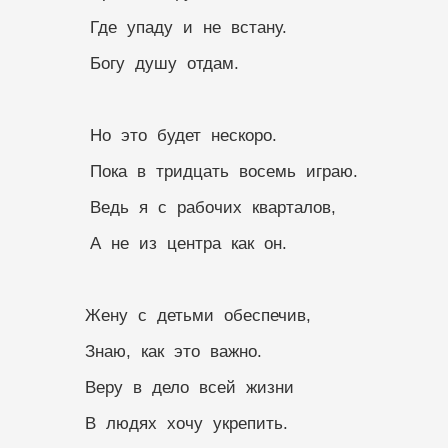
              Где  упаду  и  не  встану.
              Богу  душу  отдам.
              Но  это  будет  нескоро.
              Пока  в  тридцать  восемь  играю.
              Ведь  я  с  рабочих  кварталов,
              А  не  из  центра  как  он.
             Жену  с  детьми  обеспечив,
             Знаю,  как  это  важно.
             Веру  в  дело  всей  жизни
             В  людях  хочу  укрепить.