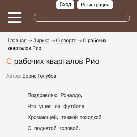
Вход
Регистрация
Главная
⇒
Лирика
⇒
О спорте
⇒ С рабочих
кварталов Рио
С рабочих кварталов Рио
Автор:
Борис Голубов
              Поздравляю  Роналдо,
              Что  ушел  из  футбола
              Хромающей,  тяжкой походкой
              С  поднятой  головой.