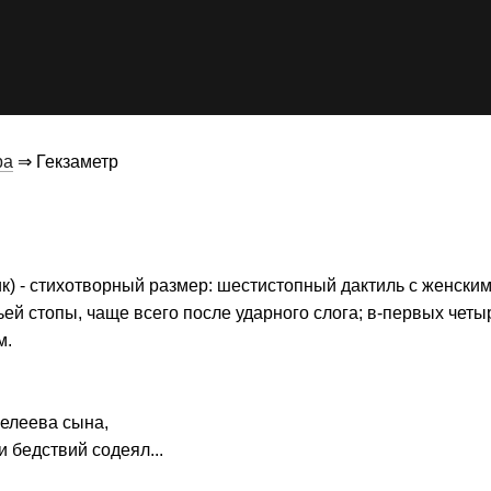
ра
⇒ Гекзаметр
ик) - стихотворный размер: шестистопный дактиль с женским
ей стопы, чаще всего после ударного слога; в-первых четы
м.
Пелеева сына,
 бедствий содеял...