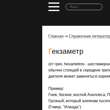
Главная
⇒
Справочник литерато
Гекзаметр
(от греч. hexametros - шестимерн
обычно стоящей в середине треть
дактиля может заменяться хорее
Пример:
Гнев, богиня, воспой Ахиллеса, 
Грозный, который ахеянам тысячи
(Гомер, "Илиада")