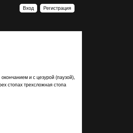
Вход
Регистрация
 окончанием и с цезурой (паузой),
рех стопах трехсложная стопа