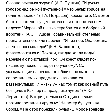
Словно реченька журчит" (А.С. Пушкин); "И русых
головок над речкой пустынной // Что белых грибов на
полянке лесной!" (Н.А. Некрасов). Кроме того, С. может
быть выражено: существительным в творительном
падеже: "Морозной пылью серебрится его бобровый
воротник" (А.С. Пушкин); сравнительной степенью
прилагательного или наречия: "Я - за ней. Она бежала
легче серны молодой" (К.Н. Батюшков);
фразеологизмом: "Похожи, как две капли воды";
наречием с приставкой по-: "Он крест кладет по-
писаному, поклоны ведет по-ученому". С.,
указывающие на несколько общих признаков в
сопоставляемых предметах, называются
развернутыми: "И жизнь уж нас томит, как ровный путь
без цели, // Как пир на празднике чужом" (М.Ю.
Лермонтов). В отрицательных С. один предмет
противопоставлен другому: "Не ветер бушует над
бором, // Не с гор побежали ручьи - // Мороз-воевода