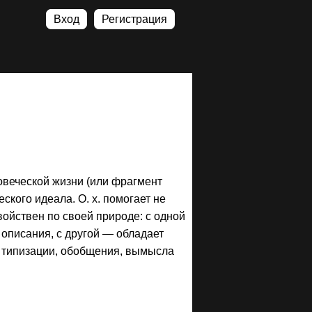
Вход
Регистрация
овеческой жизни (или фрагмент
ского идеала. О. х. помогает не
войствен по своей природе: с одной
описания, с другой — обладает
ю типизации, обобщения, вымысла