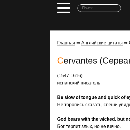
Главная
⇒
Английские цитаты
⇒ C
Cervantes (Серв
(1547-1616)
испанский писатель
Be slow of tongue and quick of e
He торопись сказать, спеши увиде
God bears with the wicked, but no
Бог терпит злых, но не вечно.