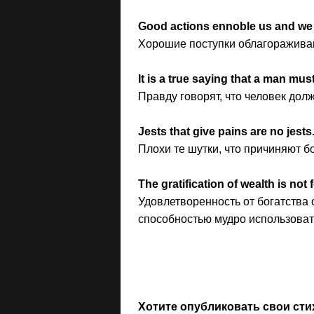
Good actions ennoble us and we 
Хорошие поступки облагораживаю
It is a true saying that a man mus
Правду говорят, что человек долж
Jests that give pains are no jests
Плохи те шутки, что причиняют б
The gratification of wealth is not
Удовлетворенность от богатства
способностью мудро использовать
Хотите опубликовать свои сти