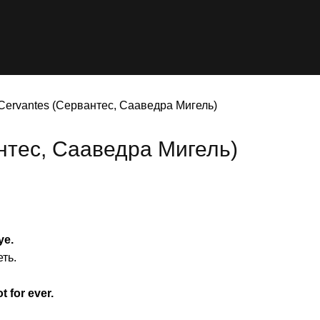
ervantes (Сервантес, Сааведра Мигель)
антес, Сааведра Мигель)
ye.
ть.
t for ever.