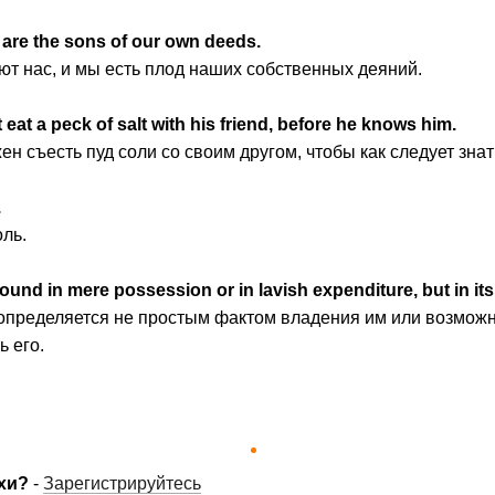
are the sons of our own deeds.
т нас, и мы есть плод наших собственных деяний.
t eat a peck of salt with his friend, before he knows him.
ен съесть пуд соли со своим другом, чтобы как следует знат
.
оль.
 found in mere possession or in lavish expenditure, but in its
 определяется не простым фактом владения им или возможн
 его.
хи?
-
Зарегистрируйтесь