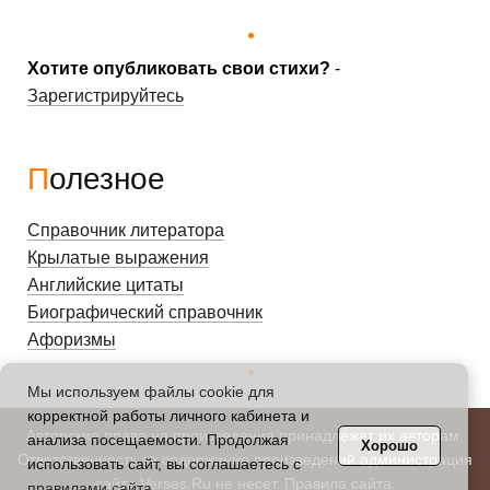
Хотите опубликовать свои стихи?
-
Зарегистрируйтесь
Полезное
Справочник литератора
Крылатые выражения
Английские цитаты
Биографический справочник
Афоризмы
Мы используем файлы cookie для
корректной работы личного кабинета и
Авторские права на произведения принадлежат их авторам.
анализа посещаемости. Продолжая
Хорошо
Ответственность за содержание произведений администрация
использовать сайт, вы соглашаетесь с
сайта Verses.Ru не несет.
Правила сайта
.
правилами сайта
.