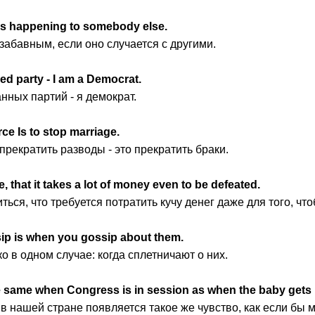
t is happening to somebody else.
 забавным, если оно случается с другими.
ed party - I am a Democrat.
нных партий - я демократ.
rce Is to stop marriage.
прекратить разводы - это прекратить браки.
 that it takes a lot of money even to be defeated.
ться, что требуется потратить кучу денег даже для того, ч
sip is when you gossip about them.
о в одном случае: когда сплетничают о них.
he same when Congress is in session as when the baby gets
 в нашей стране появляется такое же чувство, как если бы 