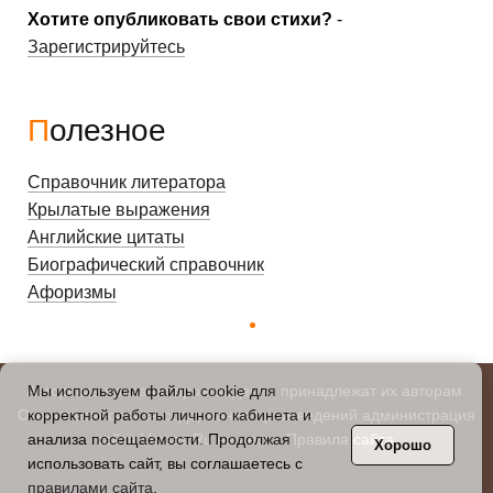
Хотите опубликовать свои стихи?
-
Зарегистрируйтесь
Полезное
Справочник литератора
Крылатые выражения
Английские цитаты
Биографический справочник
Афоризмы
Авторские права на произведения принадлежат их авторам.
Мы используем файлы cookie для
Ответственность за содержание произведений администрация
корректной работы личного кабинета и
сайта Verses.Ru не несет.
Правила сайта
.
анализа посещаемости. Продолжая
Хорошо
использовать сайт, вы соглашаетесь с
правилами сайта
.