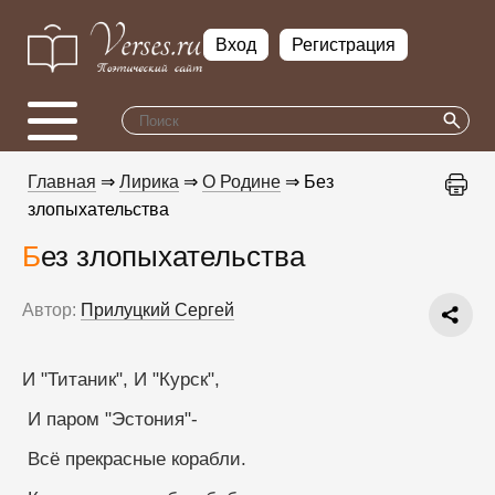
Вход
Регистрация
Главная
⇒
Лирика
⇒
О Родине
⇒ Без
злопыхательства
Без злопыхательства
Автор:
Прилуцкий Сергей
И "Титаник", И "Курск",
 И паром "Эстония"-
 Всё прекрасные корабли.