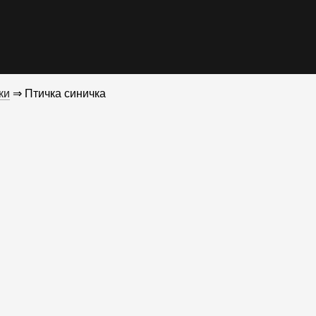
ки
⇒ Птичка синичка