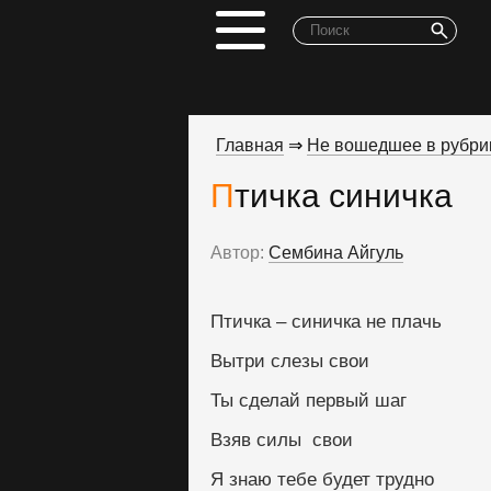
Главная
⇒
Не вошедшее в рубри
Птичка синичка
Автор:
Сембина Айгуль
Птичка – синичка не плачь
Вытри слезы свои
Ты сделай первый шаг
Взяв силы  свои
Я знаю тебе будет трудно