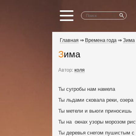
Главная
⇒
Времена года
⇒
Зима
Зима
Автор:
коля
Ты сугробы нам намела
Ты льдами сковала реки, озера
Ты метели и вьюги приносишь
Ты на  окнах узоры морозом ри
Ты деревья снегом пушистым с