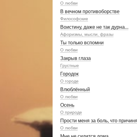
О любви
В вечном противоборстве
Философские
Воистину, даже не так дурна...
Афоризмы, мысли, фразы
Ты только вспомни
О любви
Закрыв глаза
Грустные
Городок
О городе
Влюблённый
О любви
Осень
О природе
Прости меня за боль, что причин
О любви
Мне не сидится дома