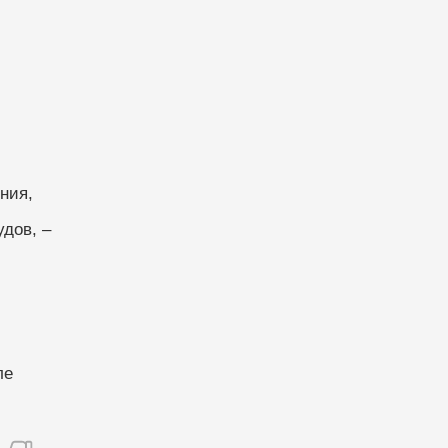
ния,
дов, –
ле