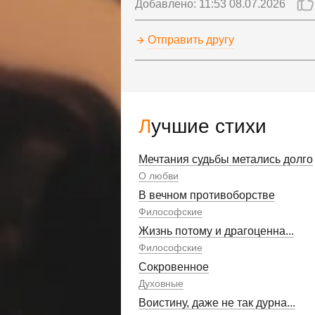
Добавлено: 11:53 08.07.2026
Отправить другу
Лучшие стихи
Мечтания судьбы метались долго
О любви
В вечном противоборстве
Философские
Жизнь потому и драгоценна...
Философские
Сокровенное
Духовные
Воистину, даже не так дурна...