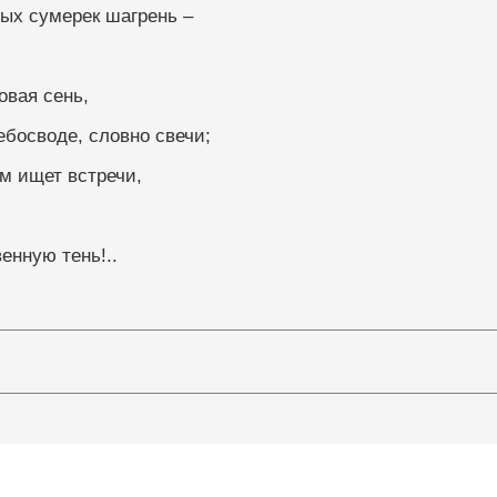
ых сумерек шагрень –
храмовая сень,
ебосводе, словно свечи;
ом ищет встречи,
молитвенную тень!..