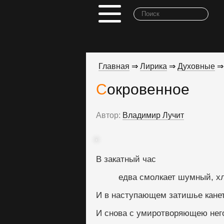
Главная
⇒
Лирика
⇒
Духовные
⇒
Сокровенное
Автор:
Владимир Лучит
В закатный час
         едва смолкает шумный
И в наступающем затишье канет 
И снова с умиротворяющею нег