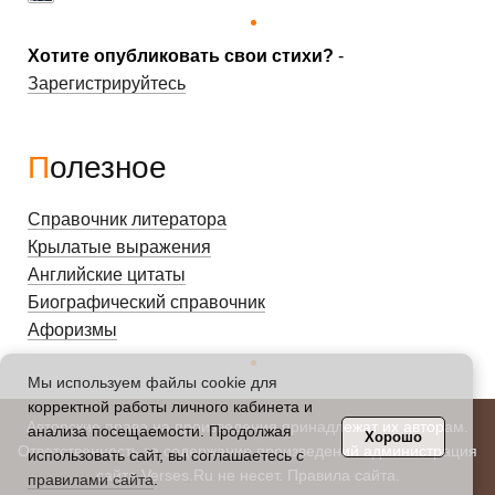
Хотите опубликовать свои стихи?
-
Зарегистрируйтесь
Полезное
Справочник литератора
Крылатые выражения
Английские цитаты
Биографический справочник
Афоризмы
Мы используем файлы cookie для
корректной работы личного кабинета и
Авторские права на произведения принадлежат их авторам.
анализа посещаемости. Продолжая
Хорошо
Ответственность за содержание произведений администрация
использовать сайт, вы соглашаетесь с
сайта Verses.Ru не несет.
Правила сайта
.
правилами сайта
.