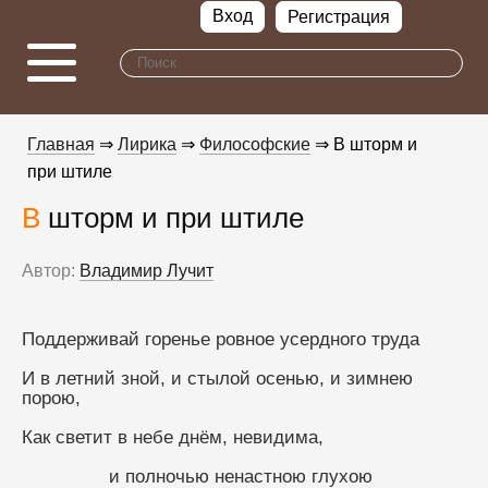
Вход
Регистрация
Главная
⇒
Лирика
⇒
Философские
⇒ В шторм и
при штиле
В шторм и при штиле
Автор:
Владимир Лучит
Поддерживай горенье ровное усердного труда
И в летний зной, и стылой осенью, и зимнею 
порою,
Как светит в небе днём, невидима,
                и полночью ненастною глухою