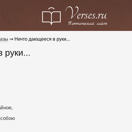
разы
⇒ Нечто дающееся в руки...
 руки...
айное,
 собою