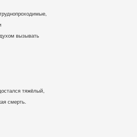
труднопроходимые, 
и
 духом вызывать
достался тяжёлый,
кая смерть.