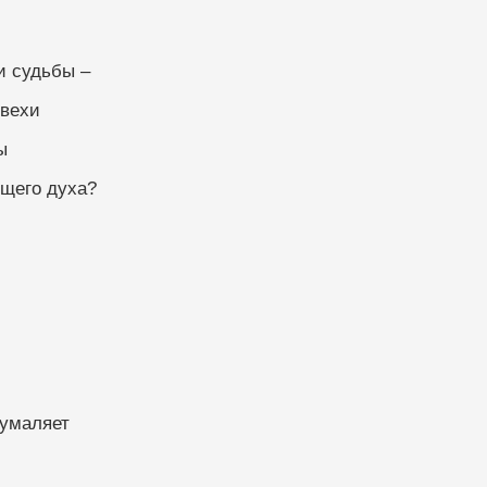
и судьбы –
 вехи
ы
ющего духа?
 умаляет