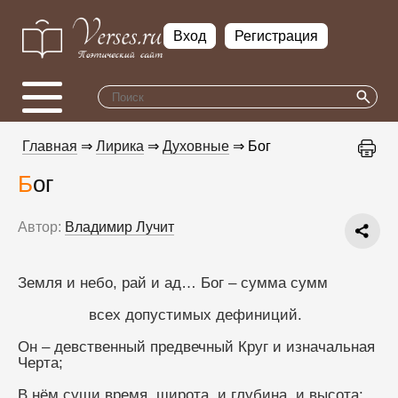
Вход
Регистрация
Главная
⇒
Лирика
⇒
Духовные
⇒ Бог
Бог
Автор:
Владимир Лучит
Земля и небо, рай и ад… Бог – сумма сумм
                всех допустимых дефиниций.
Он – девственный предвечный Круг и изначальная 
Черта;
В нём сущи время, широта, и глубина, и высота;