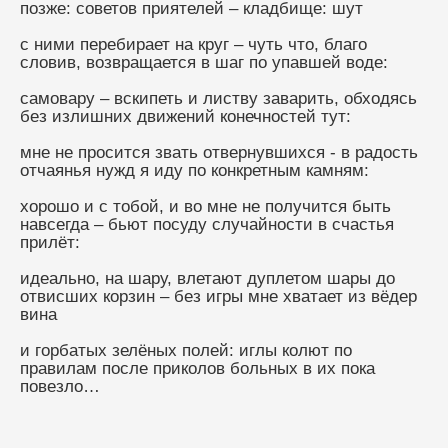
позже: советов приятелей – кладбище: шут 
с ними перебирает на круг – чуть что, благо 
словив, возвращается в шаг по упавшей воде: 
самовару – вскипеть и листву заварить, обходясь 
без излишних движений конечностей тут: 
мне не просится звать отвернувшихся - в радость 
отчаянья нужд я иду по конкретным камням: 
хорошо и с тобой, и во мне не получится быть 
навсегда – бьют посуду случайности в счастья 
прилёт: 
идеально, на шару, влетают дуплетом шары до 
отвисших корзин – без игры мне хватает из вёдер 
вина 
и горбатых зелёных полей: иглы колют по 
правилам после приколов больных в их пока 
повезло… 