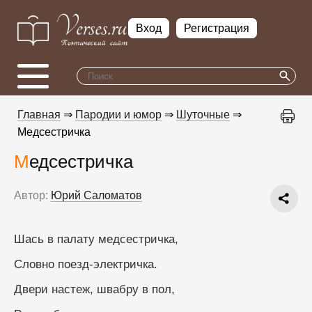
Вход
Регистрация
Главная
⇒
Пародии и юмор
⇒
Шуточные
⇒
Медсестричка
Медсестричка
Автор:
Юрий Саломатов
Шась в палату медсестричка,
Словно поезд-электричка.
Двери настеж, швабру в пол,