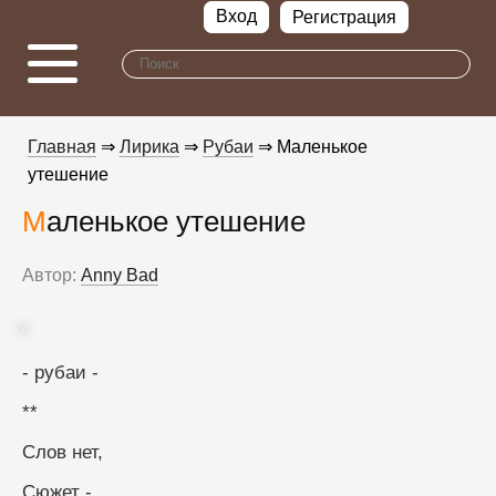
Вход
Регистрация
Главная
⇒
Лирика
⇒
Рубаи
⇒ Маленькое
утешение
Маленькое утешение
Автор:
Anny Bad
- рубаи -
**
Слов нет,
Сюжет -