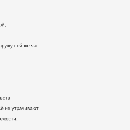
ой,
аружу сей же час
вств
сё не утрачивают
ежести.