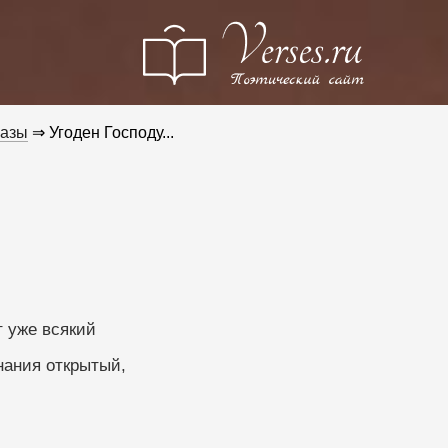
разы
⇒ Угоден Господу...
т уже всякий
нания открытый,