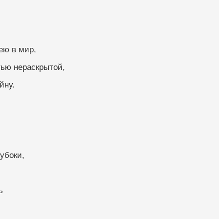
ею в мир,
тью нераскрытой,
йну.
убоки,
ь