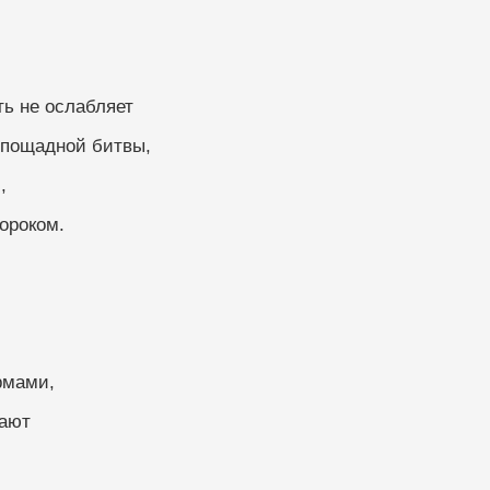
ть не ослабляет
спощадной битвы,
,
ороком.
рмами,
гают