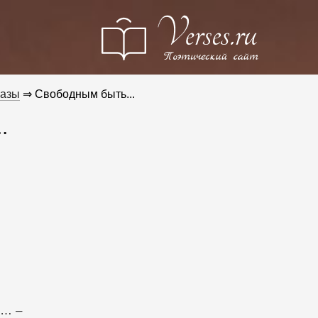
разы
⇒ Свободным быть...
.
в… –