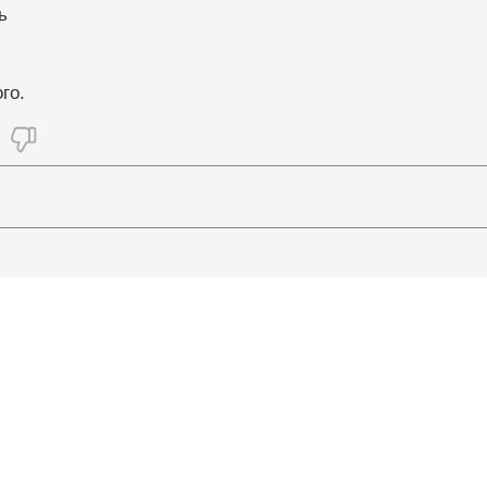
ь
го.