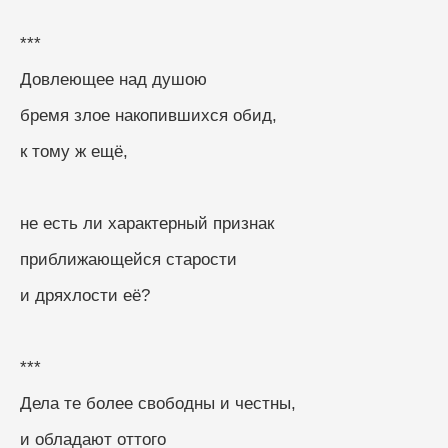
***
Довлеющее над душою
бремя злое накопившихся обид,
к тому ж ещё,
не есть ли характерный признак
приближающейся старости
и дряхлости её?
***
Дела те более свободны и честны, 
и обладают оттого