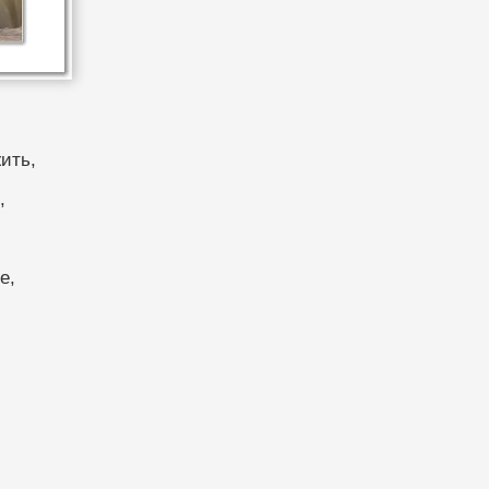
ить,
,
е,