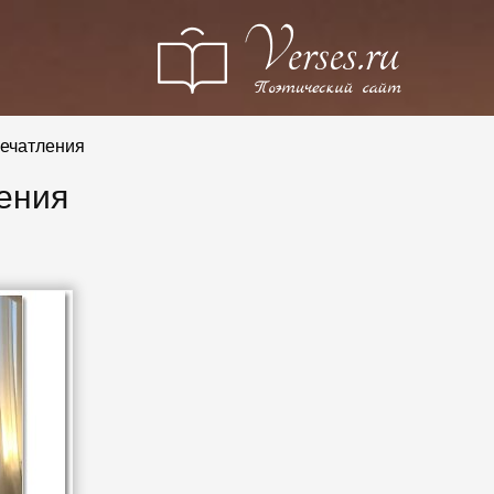
ечатления
ения