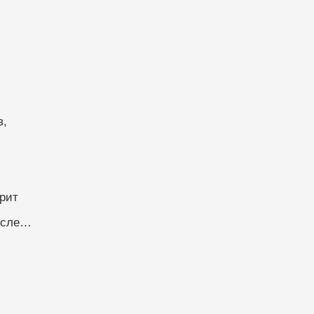
в,
рит
мысле…