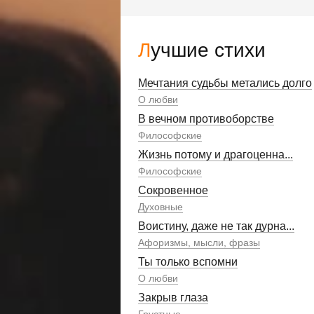
Лучшие стихи
Мечтания судьбы метались долго
О любви
В вечном противоборстве
Философские
Жизнь потому и драгоценна...
Философские
Сокровенное
Духовные
Воистину, даже не так дурна...
Афоризмы, мысли, фразы
Ты только вспомни
О любви
Закрыв глаза