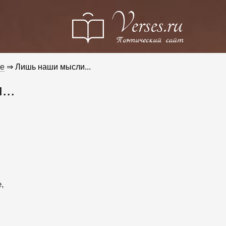
е
⇒ Лишь наши мысли...
..
, 