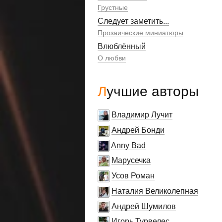
Грустные
Следует заметить...
Прозаические миниатюры
Влюблённый
О любви
Лучшие авторы
Владимир Лучит
Андрей Бонди
Anny Bad
Марусечка
Усов Роман
Наталия Великолепная
Андрей Шумилов
Игорь Турвелес