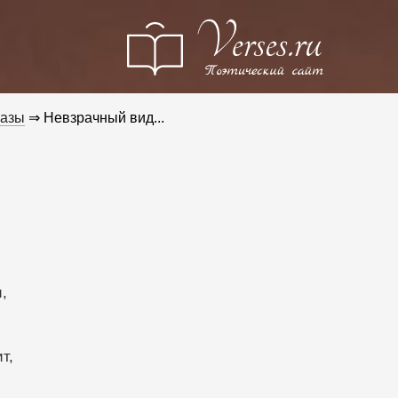
разы
⇒ Невзрачный вид...
.
, 
т, 