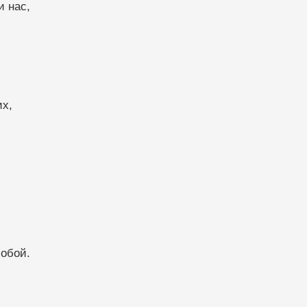
и нас,
их,
,
собой.