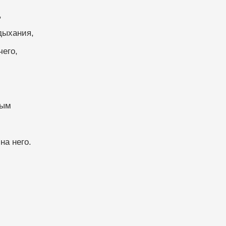
 
дыхания, 
его, 
 
ным
на него.