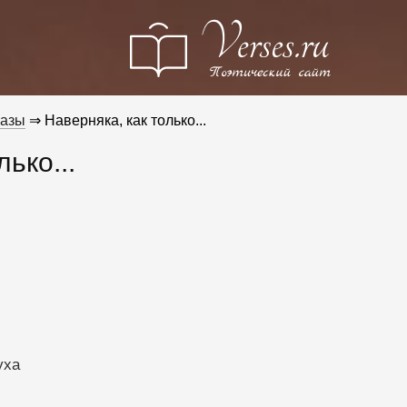
разы
⇒ Наверняка, как только...
лько...
уха