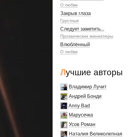
О любви
Закрыв глаза
Грустные
Следует заметить...
Прозаические миниатюры
Влюблённый
О любви
Лучшие авторы
Владимир Лучит
Андрей Бонди
Anny Bad
Марусечка
Усов Роман
Наталия Великолепная