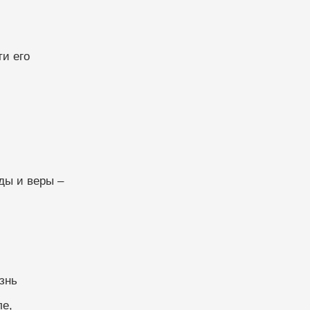
ти его
жды и веры –
знь
ле,