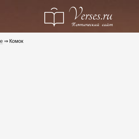
е
⇒ Комок