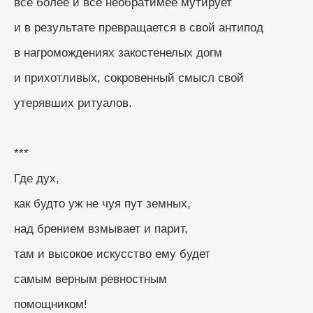
всё более и всё необратимее мутирует
и в результате превращается в свой антипод
в нагромождениях закостенелых догм
и прихотливых, сокровенный смысл свой
утерявших ритуалов.
***
Где дух,
как будто уж не чуя пут земных,
над брением взмывает и парит,
там и высокое искусство ему будет
самым верным ревностным
помощником!