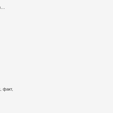
ти…
 факт, 