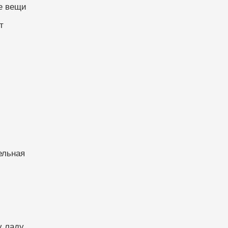
е вещи
т
ельная
у ладу