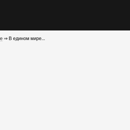
е
⇒ В едином мире...