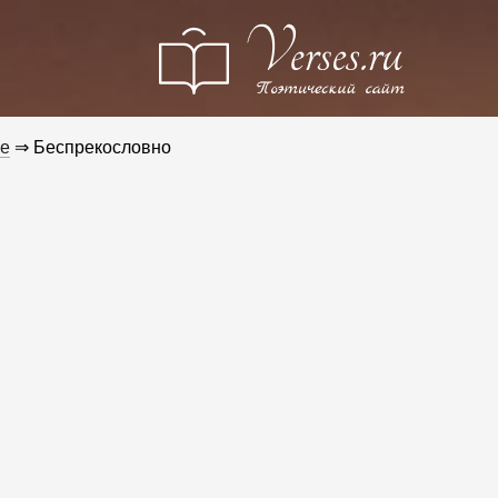
е
⇒ Беспрекословно