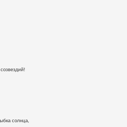
 созвездий!
лыбка солнца,