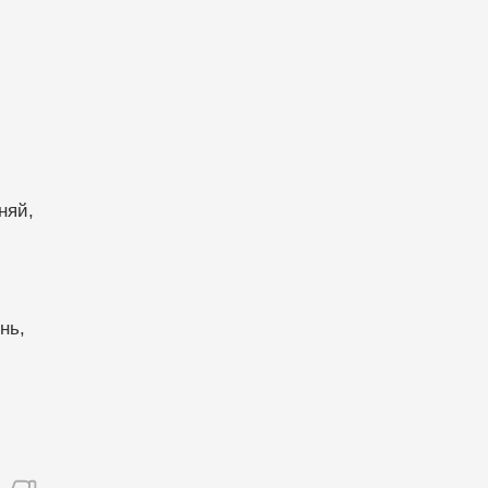
няй,
нь,