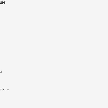
ещё
и
ых. –