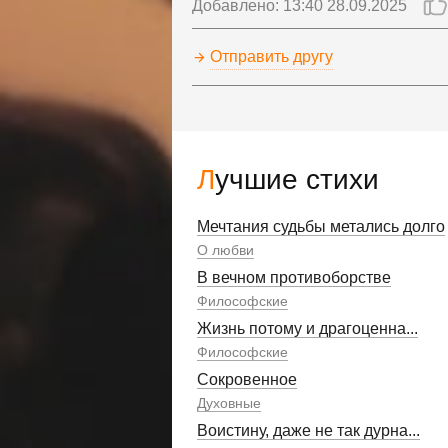
Добавлено: 13:40 28.09.2025
Отправить другу
Лучшие стихи
Мечтания судьбы метались долго
О любви
В вечном противоборстве
Философские
Жизнь потому и драгоценна...
Философские
Сокровенное
Духовные
Воистину, даже не так дурна...