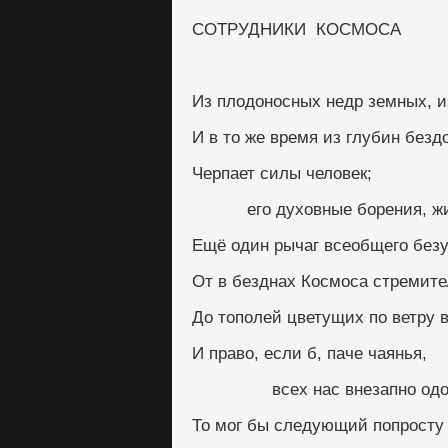
СОТРУДНИКИ  КОСМОСА
Из плодоносных недр земных, 
И в то же время из глубин безд
Черпает силы человек;
           его духовные боре
Ещё один рычаг всеобщего безу
От в безднах Космоса стремит
До тополей цветущих по ветру 
И право, если б, паче чаянья,
                всех нас внезап
То мог бы следующий попросту 