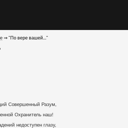
е
⇒ "По вере вашей..."
"
щий Совершенный Разум,
ренной Охранитель наш!
дений недоступен глазу,