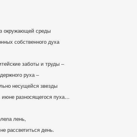
из окружающей среды
онных собственного духа
ния, житейские заботы и труды –
держного руха –
ельно несущейся звезды
в июне разносящегося пуха…
но одолела лень,
не рассветиться день.