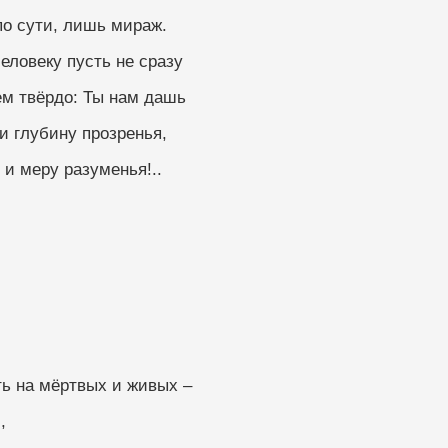
по сути, лишь мираж.
еловеку пусть не сразу
ем твёрдо: Ты нам дашь
и глубину прозренья,
и меру разуменья!..
делить на мёртвых и живых –
, 