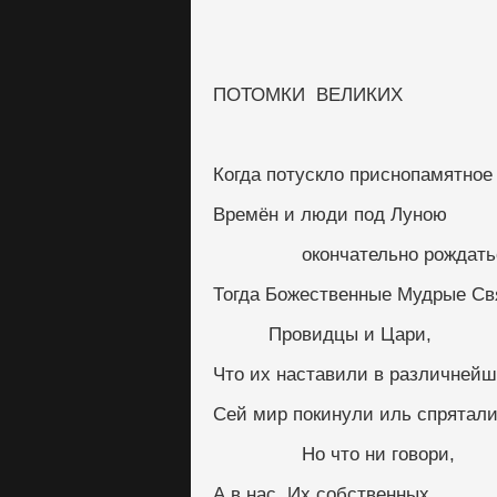
ПОТОМКИ  ВЕЛИКИХ
Когда потускло приснопамятное
Времён и люди под Луною
                окончательно 
Тогда Божественные Мудрые Св
          Провидцы и Цари,
Что их наставили в различнейш
Сей мир покинули иль спрятал
                Но что ни говори,
А в нас, Их собственных,