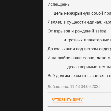
Испещрены; 
     цепь неразрывную собой п
Являет, в сущности единая, кар
От взрывов и рождений звёзд
             и грозных планетар
До колыхания под ветром седогр
И на любое наше слово, даже м
                дела творимые тем 
Всё долгим эхом отзывается в н
Добавлено: 11:43 04.09.2025
Отправить другу