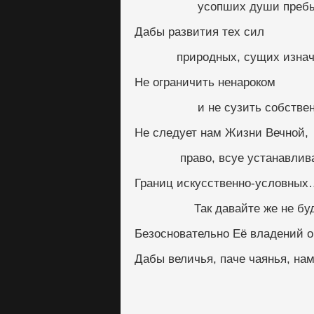
                  усопших душ
Дабы развития тех сил
            природных, сущих 
Не ограничить ненароком
                  и не сузит
Не следует нам Жизни Вечной, 
             право, всуе устана
Границ искусственно-условных
                 Так давайте ж
Безосновательно Её владений о
Дабы величья, паче чаянья, на