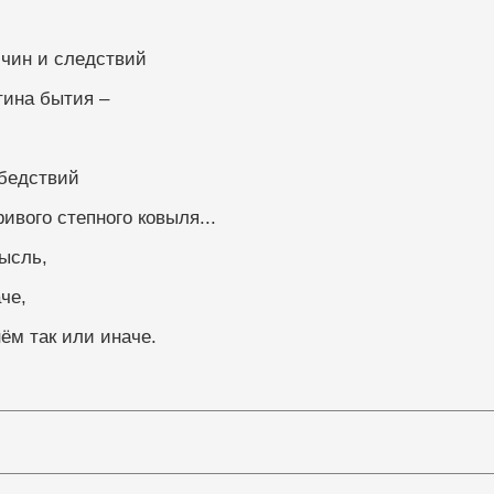
ричин и следствий
тина бытия –
ных бедствий
ивого степного ковыля...
ысль, 
паче,
ём так или иначе.