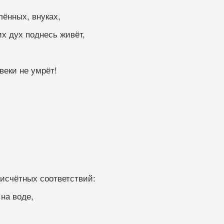
о отдалённых, внуках,
х дух поднесь живёт,
ких вовеки не умрёт!
зных неисчётных соответствий: 
на воде, 