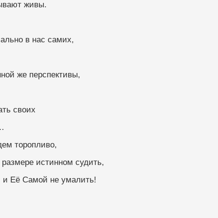
и пребывают живы. 
изначально в нас самих,
ь собственной же перспективы,
вливать своих
…
е не будем торопливо,
 размере истинном судить,
м и Её Самой не умалить!