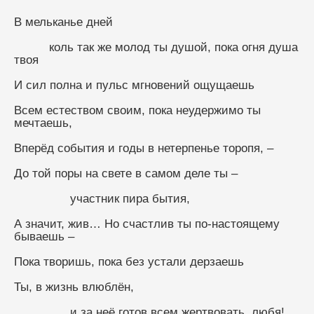
В мельканье дней
          коль так же молод ты душой, пока огня душа 
твоя
И сил полна и пульс мгновений ощущаешь
Всем естеством своим, пока неудержимо ты 
мечтаешь,
Вперёд события и годы в нетерпенье торопя, –
До той поры на свете в самом деле ты –
                участник пира бытия,
А значит, жив… Но счастлив ты по-настоящему 
бываешь –
Пока творишь, пока без устали дерзаешь
Ты, в жизнь влюблён,
                и за неё готов всем жертвовать, любя!