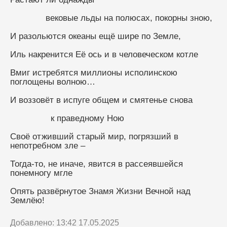
              вековые льды на полюсах, покорны зною,
И разольются океаны ещё шире по Земле,
Иль накренится Её ось и в человеческом котле
Вмиг истребятся миллионы исполинскою 
поглощены волною…
И воззовёт в испуге общем и смятенье снова
                к праведному Ною
Своё отживший старый мир, погрязший в 
непотребном зле –
Тогда-то, не иначе, явится в рассеявшейся 
понемногу мгле
Опять развёрнутое Знамя Жизни Вечной над 
Землёю!
Добавлено: 13:42 17.05.2025