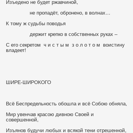
Изъедено не будет ржавчиной,
                не пропадёт, обронено, в волнах…
К тому ж судьбы поводья
                держит крепко в собственных руках –
С его секретом  ч и с т ы м  з о л о т о м  воистину 
владеет!
ШИРЕ-ШИРОКОГО
Всё Беспредельность обошла и всё Собою обняла,
Мир увенчав красою дивною Своей и 
совершенной,
Изъянов будучи любых и всякой тени отрешенной,