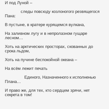
И под Луной –
             следы повсюду козлоногого резвящегося 
Пана:
В пустыне, в кратере курящемся вулкана,
На заливном лугу и в непролазном гущаре 
лесном…
Хоть на арктических просторах, скованных до 
срока льдом,
Хоть на пучине беспокойной океана –
На всём лежит печать
                Единого, Назначенного к исполненью 
Плана…
И право же, для тех, кто сердцем зрячи, нет 
секрета в том!