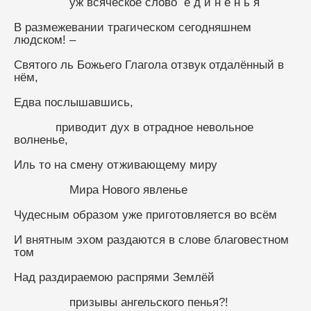
                уж всяческое слово  е д и н е н ь я
В размежевании трагическом сегодняшнем 
людском! –
Святого ль Божьего Глагола отзвук отдалённый в 
нём,
Едва послышавшись,
            приводит дух в отрадное невольное 
волненье,
Иль то на смену отживающему миру
                Мира Нового явленье
Чудесным образом уже приготовляется во всём
И внятным эхом раздаются в слове благовестном 
том
Над раздираемою распрями Землёй
                призывы ангельского пенья?!