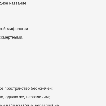
дное название
ской мифологии
ессмертными.
жное пространство бесконечен;
х, однако же, неразличим;
дин в Самом Себе, нераздробим,