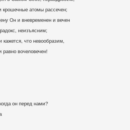
 и крошечные атомы рассечен;
лену Он и вневременен и вечен
радокс, неизъясним;
и кажется, что невообразим,
и равно вочеловечен!
м пути, когда он перед нами?
ка