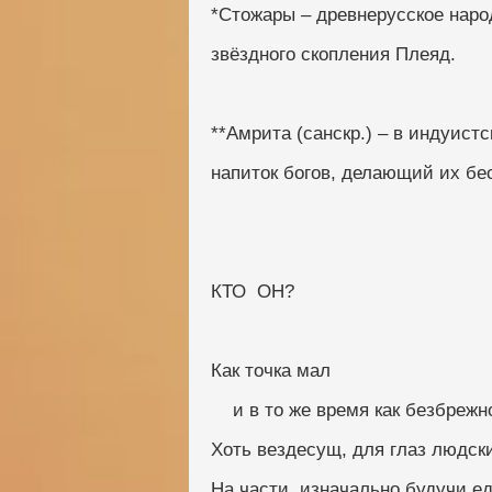
*Стожары – древнерусское наро
звёздного скопления Плеяд.
**Амрита (санскр.) – в индуист
напиток богов, делающий их б
КТО  ОН?
Как точка мал
    и в то же время как безбре
Хоть вездесущ, для глаз людски
На части, изначально будучи е