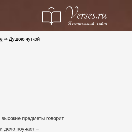
е
⇒ Душою чуткой
идом про высокие предметы говорит
 дело поучает –