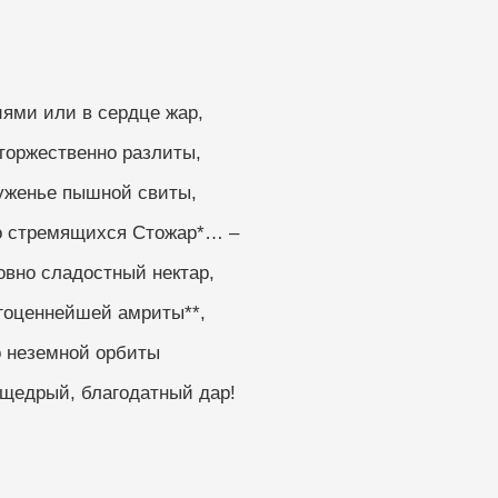
иями или в сердце жар,
 торжественно разлиты,
руженье пышной свиты,
го стремящихся Стожар*… –
овно сладостный нектар,
агоценнейшей амриты**,
о неземной орбиты
 щедрый, благодатный дар!