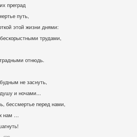
их преград
 бессмертье путь,
роткой этой жизни днями:
 бескорыстными трудами,
не безотрадными отнюдь.
 беспробудным не заснуть,
 душу и ночами...
нь, бессмертье перед нами,
 к нам …
его шагнуть!