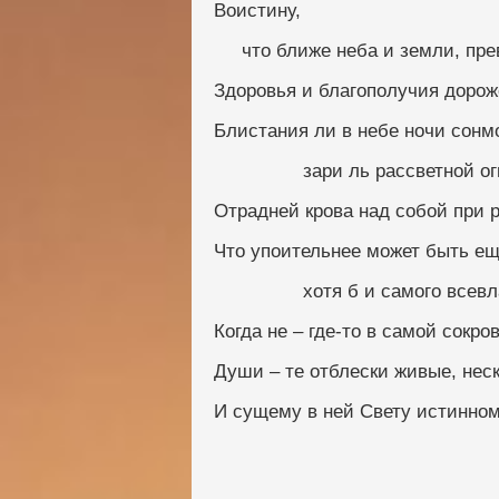
Воистину,
     что ближе неба и земли, 
Здоровья и благополучия дорож
Блистания ли в небе ночи сонмо
                зари ль рассветно
Отрадней крова над собой при 
Что упоительнее может быть е
                хотя б и самого в
Когда не – где-то в самой сокро
Души – те отблески живые, нес
И сущему в ней Свету истинном