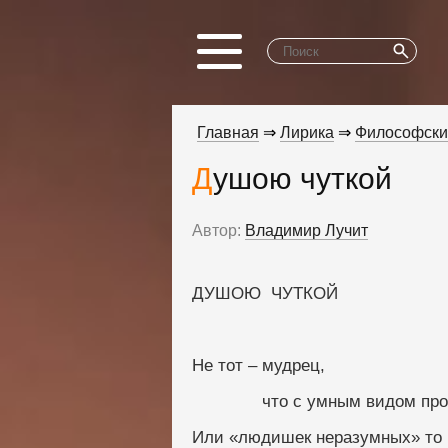
Главная
⇒
Лирика
⇒
Философски
Душою чуткой
Автор:
Владимир Лучит
ДУШОЮ  ЧУТКОЙ
Не тот – мудрец,
              что с умным в
Или «людишек неразумных» то и