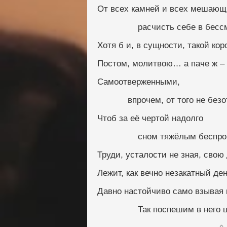
От всех камней и всех мешающ
                расчисть себе в
Хотя б и, в сущности, такой ко
Постом, молитвою… а паче ж –
Самоотверженными,
            впрочем, от того 
Чтоб за её чертой надолго
                сном тяжёлым
Труди, усталости не зная, свою
Лежит, как вечно незакатный де
Давно настойчиво само взывая
                Так поспешим в н