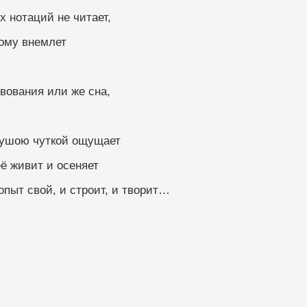
х нотаций не читает,
ому внемлет
твования или же сна,
душою чуткой ощущает
её живит и осеняет
опыт свой, и строит, и творит…