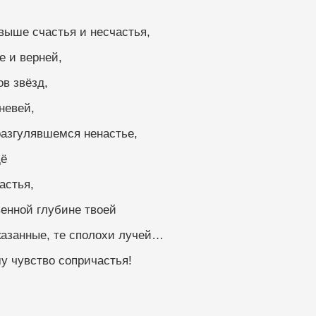
превыше счастья и несчастья,
е и верней,
в звёзд,
й огневей,
разгулявшемся ненастье,
щё
севластья,
венной глубине твоей
казанные, те сполохи лучей…
у чувство сопричастья!