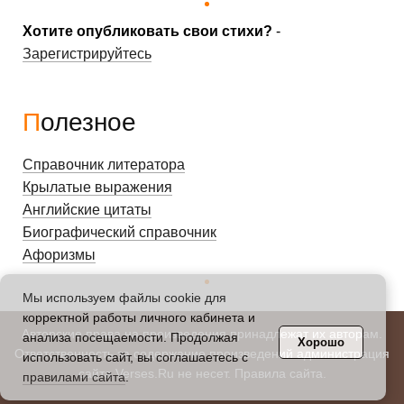
Хотите опубликовать свои стихи?
-
Зарегистрируйтесь
Полезное
Справочник литератора
Крылатые выражения
Английские цитаты
Биографический справочник
Афоризмы
Мы используем файлы cookie для
корректной работы личного кабинета и
Авторские права на произведения принадлежат их авторам.
анализа посещаемости. Продолжая
Хорошо
Ответственность за содержание произведений администрация
использовать сайт, вы соглашаетесь с
сайта Verses.Ru не несет.
Правила сайта
.
правилами сайта
.