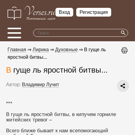
Вход
Регистрация
Главная
⇒
Лирика
⇒
Духовные
⇒ В гуще ль
яростной битвы...
В гуще ль яростной битвы...
Автор:
Владимир Лучит
***
В гуще ль яростной битвы, в кипучем горниле 
житейских тревог –
Всего ближе бывает к нам всепомогающий 