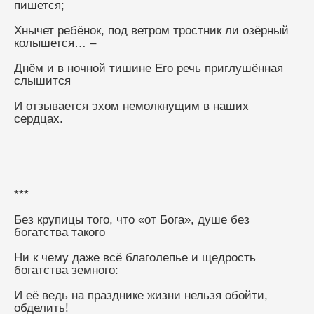
пишется;
Хнычет ребёнок, под ветром тростник ли озёрный 
колышется… –
Днём и в ночной тишине Его речь приглушённая 
слышится
И отзывается эхом немолкнущим в наших 
сердцах.
***
Без крупицы того, что «от Бога», душе без 
богатства такого
Ни к чему даже всё благолепье и щедрость 
богатства земного:
И её ведь на празднике жизни нельзя обойти, 
обделить!