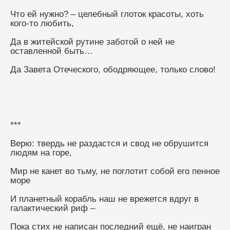
Что ей нужно? – целебный глоток красоты, хоть 
кого-то любить,
Да в житейской рутине заботой о ней не 
оставленной быть…
Да Завета Отеческого, ободряющее, только слово!
***
Верю: твердь не раздастся и свод не обрушится 
людям на горе,
Мир не канет во тьму, не поглотит собой его пенное 
море
И планетный корабль наш не врежется вдруг в 
галактический риф –
Пока стих не написан последний ещё, не наигран 