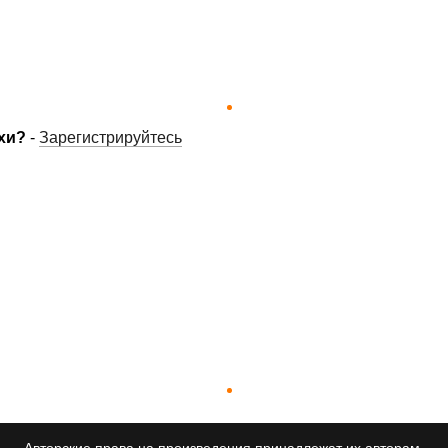
хи?
-
Зарегистрируйтесь
Авторские права на произведения принадлежат их авторам.