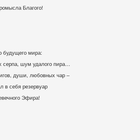
ромысла Благого!
о будущего мира:
х серпа, шум удалого пира…
игов, души, любовных чар –
л в себя резервуар
евечного Эфира!