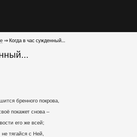
е
⇒ Когда в час сужденный...
нный...
шится бренного покрова,
воё покажет снова –
ости его же всей;
 не тягайся с Ней,