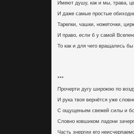
Имеют душу, как и мы, трава, ц
И даже самые простые обиходн
Тарелки, чашки, ножеточки, цир
И право, если б у самой Вселе
То как и для чего вращались бы
***
Прочерти дугу широкою по возд
И рука твоя вернётся уже словн
С ощущеньем свежей силы и бо
Словно ковшиком ладони зачер
Часть энергии его неисчерпаем