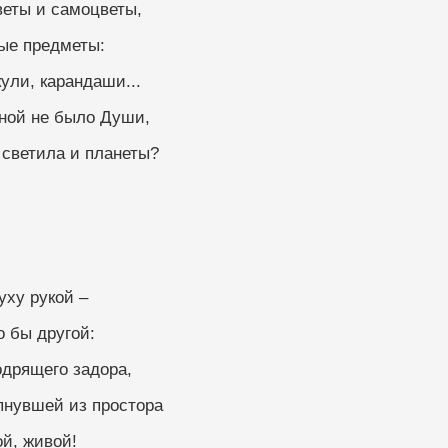
веты и самоцветы,
ые предметы:
кули, карандаши...
нной не было Души,
 светила и планеты?
уху рукой –
о бы другой:
дрящего задора,
пнувшей из простора
ой, живой!