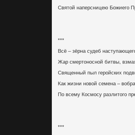
Святой наперсницею Божиего П
***
Всё – зёрна судеб наступающег
Жар смертоносной битвы, взма
Священный пыл геройских подв
Как жизни новой семена – вобра
По всему Космосу разлитого пр
***