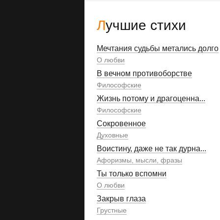
Лучшие стихи
Мечтания судьбы метались долго
О любви
В вечном противоборстве
Философские
Жизнь потому и драгоценна...
Философские
Сокровенное
Духовные
Воистину, даже не так дурна...
Афоризмы, мысли, фразы
Ты только вспомни
О любви
Закрыв глаза
Грустные