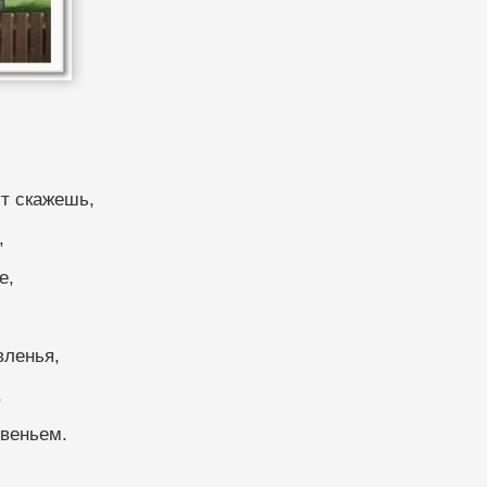
ут скажешь,
,
е,
вленья,
,
веньем.