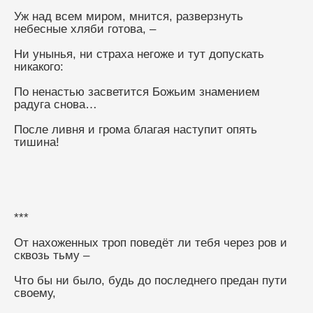
Уж над всем миром, мнится, разверзнуть 
небесные хляби готова, –
Ни унынья, ни страха негоже и тут допускать 
никакого:
По ненастью засветится Божьим знамением 
радуга снова…
После ливня и грома благая наступит опять 
тишина!
***
От нахоженных троп поведёт ли тебя через ров и 
сквозь тьму –
Что бы ни было, будь до последнего предан пути 
своему,