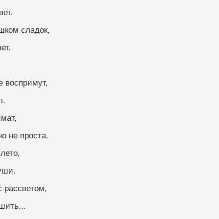
вет.
шком сладок,
ет.
е воспримут,
л.
имат,
о не проста.
лето,
уши.
 рассветом,
шить...