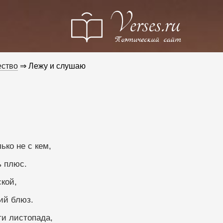
ество
⇒ Лежу и слушаю
ько не с кем,
ь плюс.
кой,
ий блюз.
ти листопада,