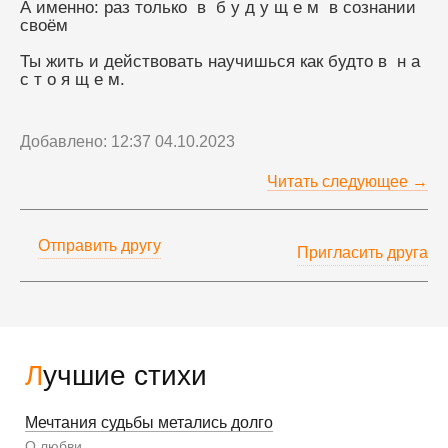
А именно: раз только  в  б у д у щ е м  в сознании 
своём
Ты жить и действовать научишься как будто в  н а 
с т о я щ е м.
Добавлено: 12:37 04.10.2023
Читать следующее →
Отправить другу
Пригласить друга
Лучшие стихи
Мечтания судьбы метались долго
О любви